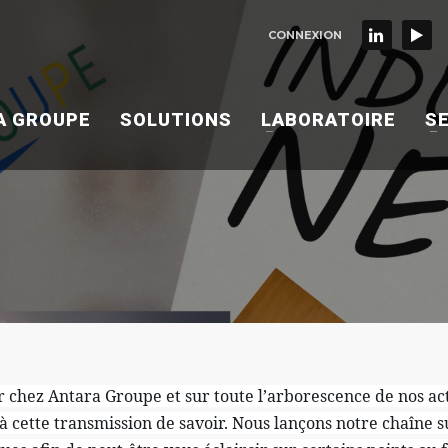
CONNEXION
A GROUPE
SOLUTIONS
LABORATOIRE
S
Antara Groupe et sur toute l’arborescence de nos activi
cette transmission de savoir. Nous lançons notre chaîne s