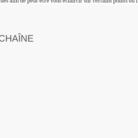
es afin de peut-être vous éclaircir sur certains points ou f
 CHAÎNE