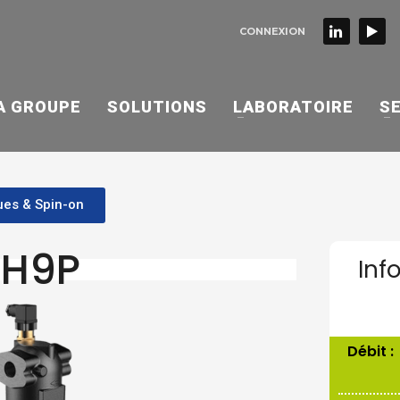
CONNEXION
A GROUPE
SOLUTIONS
LABORATOIRE
S
ues & Spin-on
TH9P
Inf
Débit :