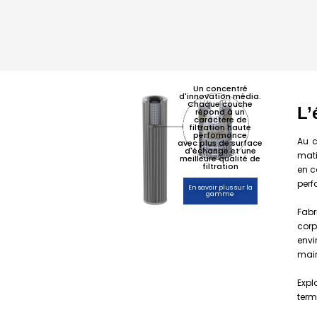
Un concentré
d'innovation média.
Chaque couche
L’
répond à un
caractère de
filtration haute
performance
Au c
avec plus de surface
d'échange et une
mati
meilleure qualité de
filtration
en c
perf
En savoir plus sur la
gamme
Fabr
corp
envi
mai
Expl
term