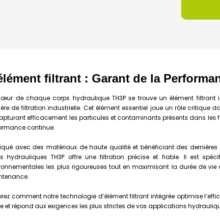
élément filtrant : Garant de la Performan
œur de chaque corps hydraulique TH3P se trouve un élément filtrant i
ère de filtration industrielle. Cet élément essentiel joue un rôle critiq
apturant efficacement les particules et contaminants présents dans les fl
ormance continue.
iqué avec des matériaux de haute qualité et bénéficiant des dernières 
s hydrauliques TH3P offre une filtration précise et fiable. Il est sp
ronnementales les plus rigoureuses tout en maximisant la durée de vie
ntenance.
orez comment notre technologie d’élément filtrant intégrée optimise l’effica
e et répond aux exigences les plus strictes de vos applications hydrauliq