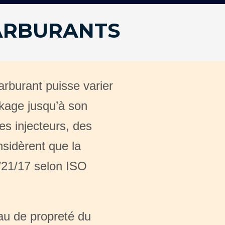
CARBURANTS
rburant puisse varier
ockage jusqu’à son
les injecteurs, des
nsidèrent que la
2/21/17 selon ISO
au de propreté du